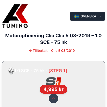
SVENSKA
Motoroptimering
Clio
Clio 5 03-2019
–
1.0
SCE - 75 hk
←
Tillbaka till
Clio 5 03/2019 ...
1.0 SCE - 75 hk
-
[
STEG 1
]
4,995
kr