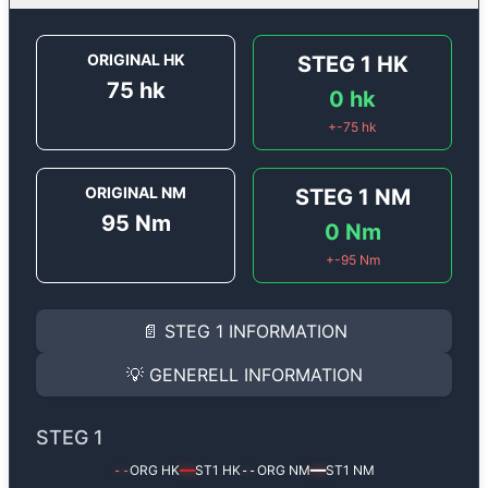
ORIGINAL HK
STEG 1
HK
75
hk
0
hk
+
-75
hk
ORIGINAL NM
STEG 1
NM
95
Nm
0
Nm
+
-95
Nm
STEG 1
INFORMATION
📄
STEG 1
INFORMATION
Steg 1
motoroptimering för
Renault Clio 1.0 SCE - 75 
Effekten ökar från
75 hk
till
0 hk
och vridmomentet fr
💡
GENERELL INFORMATION
(+? hk & +? Nm).
GENERELL INFORMATION
✅ All mjukvara är skräddarsydd för din bil
STEG 1
Ger mer effekt, högre vridmoment, lägre bränsleförbru
✅ Felsökning inann samt efter optimering
ORG HK
ST1
HK
ORG NM
ST1
NM
--
━━
--
━━
Med vår
Steg 1
mjukvara justerar vi ett antal parametr