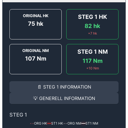
ORIGINAL HK
STEG 1
HK
75
hk
82
hk
+
7
hk
ORIGINAL NM
STEG 1
NM
107
Nm
117
Nm
+
10
Nm
STEG 1
INFORMATION
📄
STEG 1
INFORMATION
Steg 1
motoroptimering för
Renault Clio 1.2 16v - 75 h
Effekten ökar från
75 hk
till
82 hk
och vridmomentet f
💡
GENERELL INFORMATION
(+7 hk & +10 Nm).
GENERELL INFORMATION
✅ All mjukvara är skräddarsydd för din bil
STEG 1
Ger mer effekt, högre vridmoment, lägre bränsleförbru
✅ Felsökning inann samt efter optimering
ORG HK
ST1
HK
ORG NM
ST1
NM
--
━━
--
━━
Med vår
Steg 1
mjukvara justerar vi ett antal parametr