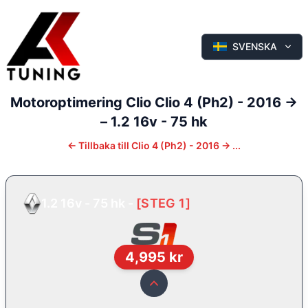
SVENSKA
Motoroptimering
Clio
Clio 4 (Ph2) - 2016 ->
–
1.2 16v - 75 hk
←
Tillbaka till
Clio 4 (Ph2) - 2016 -> ...
1.2 16v - 75 hk
-
[
STEG 1
]
4,995
kr