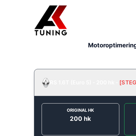
Motoroptimerin
RS 1.6T (Euro 5) - 200 hk
-
[
STEG
ORIGINAL HK
200
hk