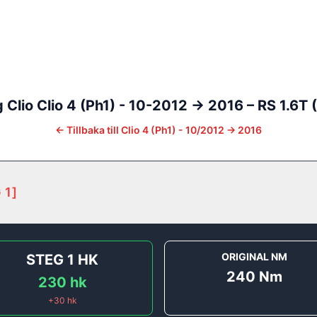
g
Clio
Clio 4 (Ph1) - 10-2012 -> 2016
–
RS 1.6T 
←
Tillbaka till
Clio 4 (Ph1) - 10/2012 -> 2016
 1
]
ORIGINAL NM
STEG 1
HK
240
Nm
230
hk
+
30
hk