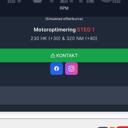
(Simulerad effektkurva)
Motoroptimering
STEG 1
230
HK (+
30
) &
320
NM (+
80
)
📩
KONTAKT