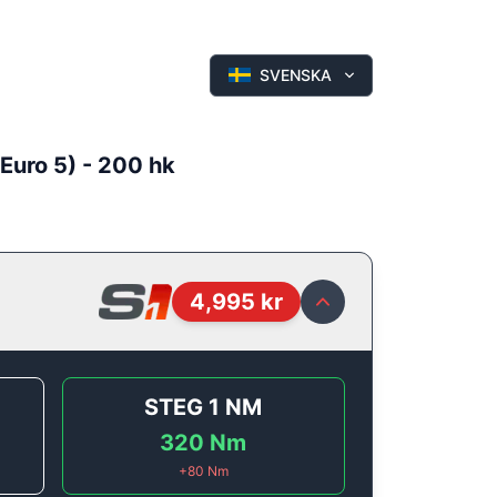
SVENSKA
(Euro 5) - 200 hk
4,995
kr
STEG 1
NM
320
Nm
+
80
Nm