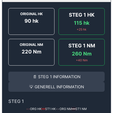
ORIGINAL HK
STEG 1
HK
90
hk
115
hk
+
25
hk
ORIGINAL NM
STEG 1
NM
220
Nm
260
Nm
+
40
Nm
STEG 1
INFORMATION
📄
STEG 1
INFORMATION
Steg 1
motoroptimering för
Renault Clio 1.5 DCi - 90 h
Effekten ökar från
90 hk
till
115 hk
och vridmomentet 
💡
GENERELL INFORMATION
(+25 hk & +40 Nm).
GENERELL INFORMATION
✅ All mjukvara är skräddarsydd för din bil
STEG 1
Ger mer effekt, högre vridmoment, lägre bränsleförbru
✅ Felsökning inann samt efter optimering
ORG HK
ST1
HK
ORG NM
ST1
NM
--
━━
--
━━
Med vår
Steg 1
mjukvara justerar vi ett antal parametr