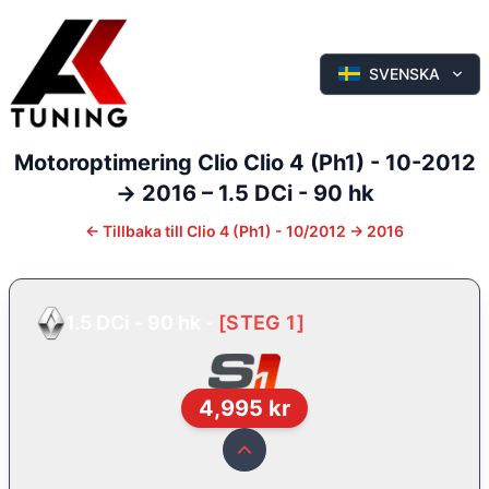
SVENSKA
Motoroptimering
Clio
Clio 4 (Ph1) - 10-2012
-> 2016
–
1.5 DCi - 90 hk
←
Tillbaka till
Clio 4 (Ph1) - 10/2012 -> 2016
1.5 DCi - 90 hk
-
[
STEG 1
]
4,995
kr