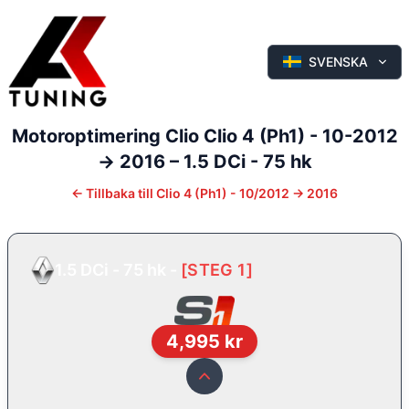
SVENSKA
Motoroptimering
Clio
Clio 4 (Ph1) - 10-2012
-> 2016
–
1.5 DCi - 75 hk
←
Tillbaka till
Clio 4 (Ph1) - 10/2012 -> 2016
1.5 DCi - 75 hk
-
[
STEG 1
]
4,995
kr