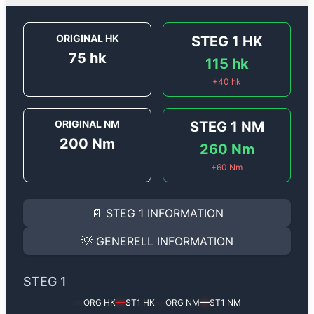
ORIGINAL HK
STEG 1
HK
75
hk
115
hk
+
40
hk
ORIGINAL NM
STEG 1
NM
200
Nm
260
Nm
+
60
Nm
STEG 1
INFORMATION
📄
STEG 1
INFORMATION
Steg 1
motoroptimering för
Renault Clio 1.5 DCi - 75 h
Effekten ökar från
75 hk
till
115 hk
och vridmomentet 
💡
GENERELL INFORMATION
(+40 hk & +60 Nm).
GENERELL INFORMATION
✅ All mjukvara är skräddarsydd för din bil
STEG 1
Ger mer effekt, högre vridmoment, lägre bränsleförbru
✅ Felsökning inann samt efter optimering
ORG HK
ST1
HK
ORG NM
ST1
NM
--
━━
--
━━
Med vår
Steg 1
mjukvara justerar vi ett antal parametr