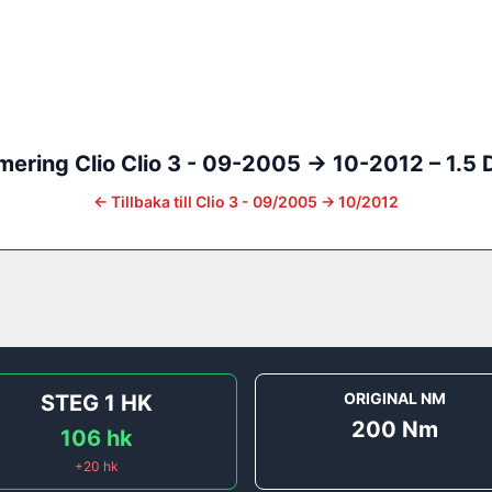
mering
Clio
Clio 3 - 09-2005 -> 10-2012
–
1.5 
←
Tillbaka till
Clio 3 - 09/2005 -> 10/2012
ORIGINAL NM
STEG 1
HK
200
Nm
106
hk
+
20
hk