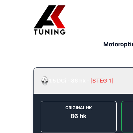
Motoropti
1.5 DCi - 86 hk
-
[
STEG 1
]
ORIGINAL HK
86
hk