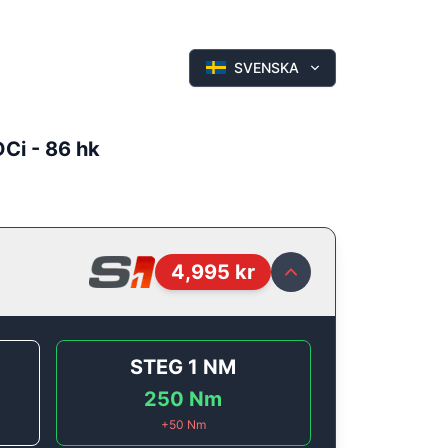
SVENSKA
DCi - 86 hk
4,995
kr
STEG 1
NM
250
Nm
+
50
Nm