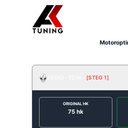
Motoropti
1.5 DCi - 75 hk
-
[
STEG 1
]
ORIGINAL HK
75
hk