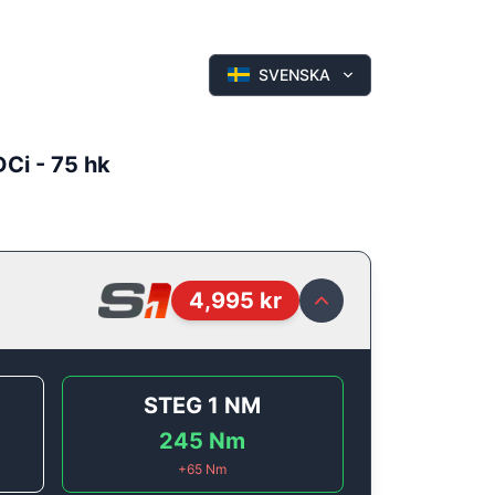
SVENSKA
DCi - 75 hk
4,995
kr
STEG 1
NM
245
Nm
+
65
Nm