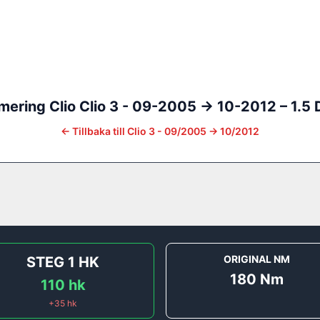
mering
Clio
Clio 3 - 09-2005 -> 10-2012
–
1.5 
←
Tillbaka till
Clio 3 - 09/2005 -> 10/2012
ORIGINAL NM
STEG 1
HK
180
Nm
110
hk
+
35
hk