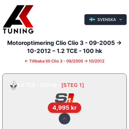
SVENSKA
Motoroptimering
Clio
Clio 3 - 09-2005 ->
10-2012
–
1.2 TCE - 100 hk
←
Tillbaka till
Clio 3 - 09/2005 -> 10/2012
1.2 TCE - 100 hk
-
[
STEG 1
]
4,995
kr