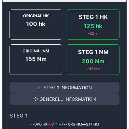
ORIGINAL HK
STEG 1
HK
100
hk
125
hk
+
25
hk
ORIGINAL NM
STEG 1
NM
155
Nm
200
Nm
+
45
Nm
STEG 1
INFORMATION
📄
STEG 1
INFORMATION
Steg 1
motoroptimering för
Renault Clio 1.2 TCE - 100
Effekten ökar från
100 hk
till
125 hk
och vridmomentet
💡
GENERELL INFORMATION
(+25 hk & +45 Nm).
GENERELL INFORMATION
✅ All mjukvara är skräddarsydd för din bil
STEG 1
Ger mer effekt, högre vridmoment, lägre bränsleförbru
✅ Felsökning inann samt efter optimering
ORG HK
ST1
HK
ORG NM
ST1
NM
--
━━
--
━━
Med vår
Steg 1
mjukvara justerar vi ett antal parametr