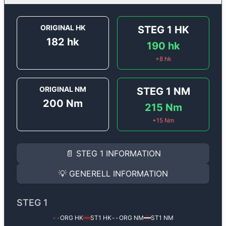
ORIGINAL HK
STEG 1
HK
182
hk
190
hk
+
8
hk
ORIGINAL NM
STEG 1
NM
200
Nm
215
Nm
+
15
Nm
STEG 1
INFORMATION
📄
STEG 1
INFORMATION
Steg 1
motoroptimering för
Renault Clio RS 2.0 16v - 
Effekten ökar från
182 hk
till
190 hk
och vridmomente
💡
GENERELL INFORMATION
(+8 hk & +15 Nm).
GENERELL INFORMATION
✅ All mjukvara är skräddarsydd för din bil
STEG 1
Ger mer effekt, högre vridmoment, lägre bränsleförbru
✅ Felsökning inann samt efter optimering
ORG HK
ST1
HK
ORG NM
ST1
NM
--
━━
--
━━
Med vår
Steg 1
mjukvara justerar vi ett antal parametr