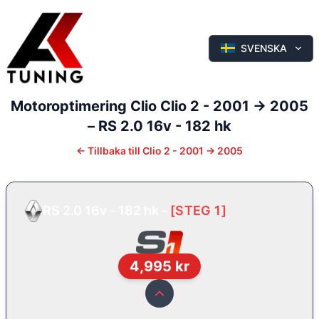
SVENSKA
Motoroptimering
Clio
Clio 2 - 2001 -> 2005
–
RS 2.0 16v - 182 hk
←
Tillbaka till
Clio 2 - 2001 -> 2005
RS 2.0 16v - 182 hk
-
[
STEG 1
]
4,995
kr