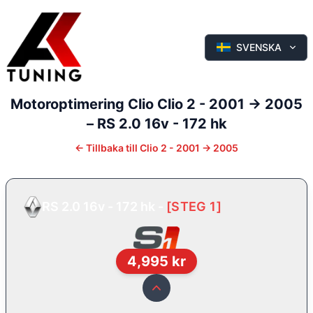
SVENSKA
Motoroptimering
Clio
Clio 2 - 2001 -> 2005
–
RS 2.0 16v - 172 hk
←
Tillbaka till
Clio 2 - 2001 -> 2005
RS 2.0 16v - 172 hk
-
[
STEG 1
]
4,995
kr