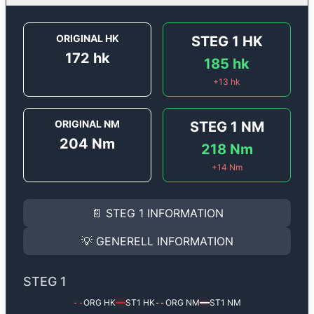
ORIGINAL HK
STEG 1
HK
172
hk
185
hk
+
13
hk
ORIGINAL NM
STEG 1
NM
204
Nm
218
Nm
+
14
Nm
STEG 1
INFORMATION
📄
STEG 1
INFORMATION
Steg 1
motoroptimering för
Renault Clio RS 2.0 16v - 
Effekten ökar från
172 hk
till
185 hk
och vridmomentet
💡
GENERELL INFORMATION
(+13 hk & +14 Nm).
GENERELL INFORMATION
✅ All mjukvara är skräddarsydd för din bil
STEG 1
Ger mer effekt, högre vridmoment, lägre bränsleförbru
✅ Felsökning inann samt efter optimering
ORG HK
ST1
HK
ORG NM
ST1
NM
--
━━
--
━━
Med vår
Steg 1
mjukvara justerar vi ett antal parametr