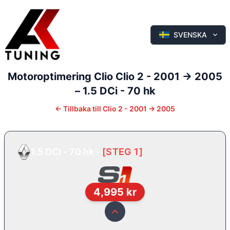
SVENSKA
Motoroptimering
Clio
Clio 2 - 2001 -> 2005
–
1.5 DCi - 70 hk
←
Tillbaka till
Clio 2 - 2001 -> 2005
1.5 DCi - 70 hk
-
[
STEG 1
]
4,995
kr