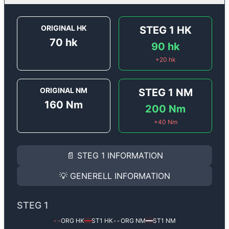
ORIGINAL HK
STEG 1
HK
70
hk
90
hk
+
20
hk
ORIGINAL NM
STEG 1
NM
160
Nm
200
Nm
+
40
Nm
STEG 1
INFORMATION
📄
STEG 1
INFORMATION
Steg 1
motoroptimering för
Renault Clio 1.5 DCi - 70 h
Effekten ökar från
70 hk
till
90 hk
och vridmomentet 
💡
GENERELL INFORMATION
(+20 hk & +40 Nm).
GENERELL INFORMATION
✅ All mjukvara är skräddarsydd för din bil
STEG 1
Ger mer effekt, högre vridmoment, lägre bränsleförbru
✅ Felsökning inann samt efter optimering
ORG HK
ST1
HK
ORG NM
ST1
NM
--
━━
--
━━
Med vår
Steg 1
mjukvara justerar vi ett antal parametr