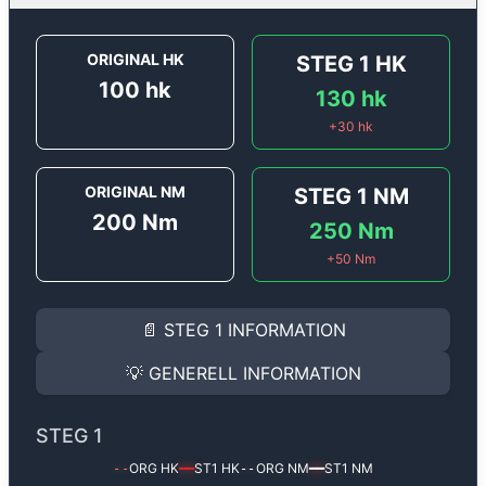
ORIGINAL HK
STEG 1
HK
100
hk
130
hk
+
30
hk
ORIGINAL NM
STEG 1
NM
200
Nm
250
Nm
+
50
Nm
STEG 1
INFORMATION
📄
STEG 1
INFORMATION
Steg 1
motoroptimering för
Renault Clio 1.5 DCi - 100 
Effekten ökar från
100 hk
till
130 hk
och vridmomente
💡
GENERELL INFORMATION
(+30 hk & +50 Nm).
GENERELL INFORMATION
✅ All mjukvara är skräddarsydd för din bil
STEG 1
Ger mer effekt, högre vridmoment, lägre bränsleförbru
✅ Felsökning inann samt efter optimering
ORG HK
ST1
HK
ORG NM
ST1
NM
--
━━
--
━━
Med vår
Steg 1
mjukvara justerar vi ett antal parametr