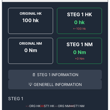
ORIGINAL HK
STEG 1
HK
100
hk
0
hk
+
-100
hk
ORIGINAL NM
STEG 1
NM
0
Nm
0
Nm
+
0
Nm
STEG 1
INFORMATION
📄
STEG 1
INFORMATION
Steg 1
motoroptimering för
Renault Captur / QM3 1.0 
Effekten ökar från
100 hk
till
0 hk
och vridmomentet f
💡
GENERELL INFORMATION
(+? hk & +? Nm).
GENERELL INFORMATION
✅ All mjukvara är skräddarsydd för din bil
STEG 1
Ger mer effekt, högre vridmoment, lägre bränsleförbru
✅ Felsökning inann samt efter optimering
ORG HK
ST1
HK
ORG NM
ST1
NM
--
━━
--
━━
Med vår
Steg 1
mjukvara justerar vi ett antal parametr