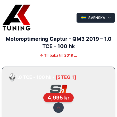
SVENSKA
Motoroptimering
Captur - QM3
2019
–
1.0
TCE - 100 hk
←
Tillbaka till
2019 ...
1.0 TCE - 100 hk
-
[
STEG 1
]
4,995
kr