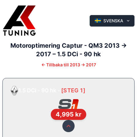
SVENSKA
Motoroptimering
Captur - QM3
2013 ->
2017
–
1.5 DCi - 90 hk
←
Tillbaka till
2013 -> 2017
1.5 DCi - 90 hk
-
[
STEG 1
]
4,995
kr