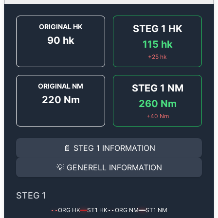
ORIGINAL HK
STEG 1
HK
90
hk
115
hk
+
25
hk
ORIGINAL NM
STEG 1
NM
220
Nm
260
Nm
+
40
Nm
STEG 1
INFORMATION
📄
STEG 1
INFORMATION
Steg 1
motoroptimering för
Renault Captur / QM3 1.5 
Effekten ökar från
90 hk
till
115 hk
och vridmomentet 
💡
GENERELL INFORMATION
(+25 hk & +40 Nm).
GENERELL INFORMATION
✅ All mjukvara är skräddarsydd för din bil
STEG 1
Ger mer effekt, högre vridmoment, lägre bränsleförbru
✅ Felsökning inann samt efter optimering
ORG HK
ST1
HK
ORG NM
ST1
NM
--
━━
--
━━
Med vår
Steg 1
mjukvara justerar vi ett antal parametr