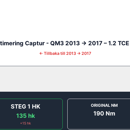
timering
Captur - QM3
2013 -> 2017
–
1.2 TCE
←
Tillbaka till
2013 -> 2017
ORIGINAL NM
STEG 1
HK
190
Nm
135
hk
+
15
hk