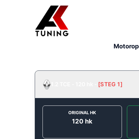
Motorop
1.2 TCE - 120 hk
-
[
STEG 1
]
ORIGINAL HK
120
hk