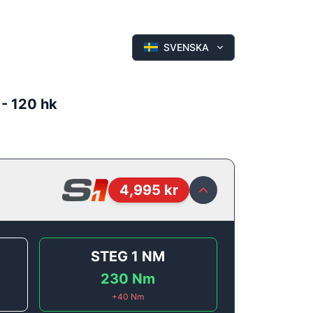
SVENSKA
 - 120 hk
4,995
kr
STEG 1
NM
230
Nm
+
40
Nm