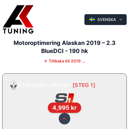
SVENSKA
Motoroptimering
Alaskan
2019
–
2.3
BlueDCI - 190 hk
←
Tillbaka till
2019 ...
2.3 BlueDCI - 190 hk
-
[
STEG 1
]
4,995
kr