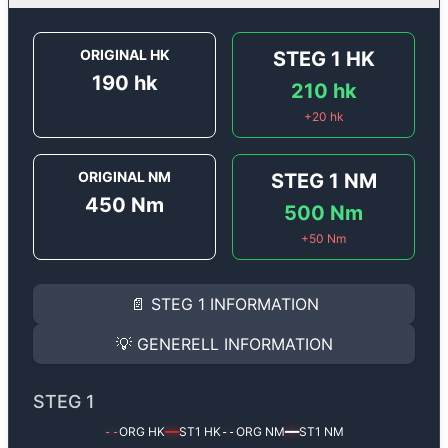
ORIGINAL HK
STEG 1
HK
190
hk
210
hk
+
20
hk
ORIGINAL NM
STEG 1
NM
450
Nm
500
Nm
+
50
Nm
STEG 1
INFORMATION
📄
STEG 1
INFORMATION
Steg 1
motoroptimering för
Renault Alaskan 2.3 BlueD
Effekten ökar från
190 hk
till
210 hk
och vridmomente
💡
GENERELL INFORMATION
(+20 hk & +50 Nm).
GENERELL INFORMATION
✅ All mjukvara är skräddarsydd för din bil
STEG 1
Ger mer effekt, högre vridmoment, lägre bränsleförbru
✅ Felsökning inann samt efter optimering
ORG HK
ST1
HK
ORG NM
ST1
NM
--
━━
--
━━
Med vår
Steg 1
mjukvara justerar vi ett antal parametr