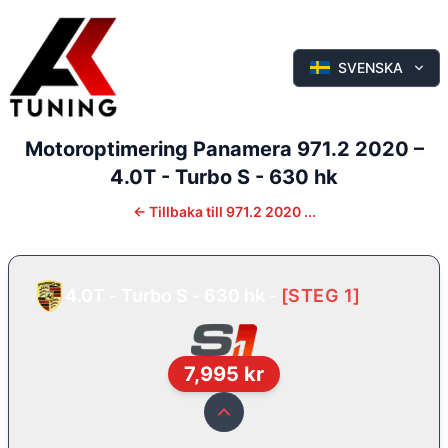
SVENSKA
Motoroptimering
Panamera
971.2 2020
–
4.0T - Turbo S - 630 hk
←
Tillbaka till
971.2 2020 ...
4.0T - Turbo S - 630 hk
-
[
STEG 1
]
7,995
kr