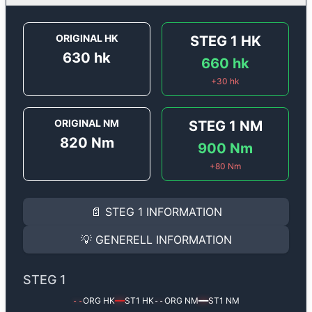
ORIGINAL HK
STEG 1
HK
630
hk
660
hk
+
30
hk
ORIGINAL NM
STEG 1
NM
820
Nm
900
Nm
+
80
Nm
STEG 1
INFORMATION
📄
STEG 1
INFORMATION
Steg 1
motoroptimering för
Porsche Panamera 4.0T - 
Effekten ökar från
630 hk
till
660 hk
och vridmomente
💡
GENERELL INFORMATION
(+30 hk & +80 Nm).
GENERELL INFORMATION
✅ All mjukvara är skräddarsydd för din bil
STEG 1
Ger mer effekt, högre vridmoment, lägre bränsleförbru
✅ Felsökning inann samt efter optimering
ORG HK
ST1
HK
ORG NM
ST1
NM
--
━━
--
━━
Med vår
Steg 1
mjukvara justerar vi ett antal parametr