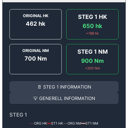
ORIGINAL HK
STEG 1
HK
462
hk
650
hk
+
188
hk
ORIGINAL NM
STEG 1
NM
700
Nm
900
Nm
+
200
Nm
STEG 1
INFORMATION
📄
STEG 1
INFORMATION
Steg 1
motoroptimering för
Porsche Panamera 2.9T E
Effekten ökar från
462 hk
till
650 hk
och vridmomente
💡
GENERELL INFORMATION
(+188 hk & +200 Nm).
GENERELL INFORMATION
✅ All mjukvara är skräddarsydd för din bil
STEG 1
Ger mer effekt, högre vridmoment, lägre bränsleförbru
✅ Felsökning inann samt efter optimering
ORG HK
ST1
HK
ORG NM
ST1
NM
--
━━
--
━━
Med vår
Steg 1
mjukvara justerar vi ett antal parametr