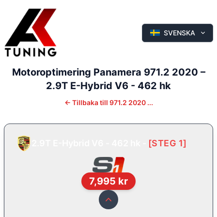
SVENSKA
Motoroptimering
Panamera
971.2 2020
–
2.9T E-Hybrid V6 - 462 hk
←
Tillbaka till
971.2 2020 ...
2.9T E-Hybrid V6 - 462 hk
-
[
STEG 1
]
7,995
kr