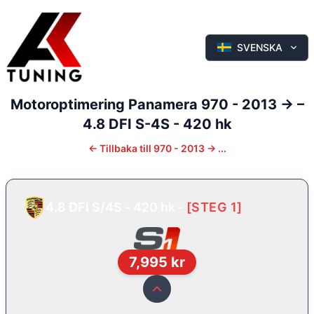
SVENSKA
Motoroptimering
Panamera
970 - 2013 ->
–
4.8 DFI S-4S - 420 hk
←
Tillbaka till
970 - 2013 -> ...
4.8 DFI S/4S - 420 hk
-
[
STEG 1
]
7,995
kr