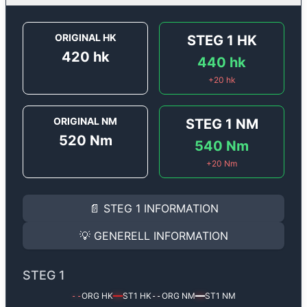
ORIGINAL HK
STEG 1
HK
420
hk
440
hk
+
20
hk
ORIGINAL NM
STEG 1
NM
520
Nm
540
Nm
+
20
Nm
STEG 1
INFORMATION
📄
STEG 1
INFORMATION
Steg 1
motoroptimering för
Porsche Panamera 4.8 DFI
Effekten ökar från
420 hk
till
440 hk
och vridmomente
💡
GENERELL INFORMATION
(+20 hk & +20 Nm).
GENERELL INFORMATION
✅ All mjukvara är skräddarsydd för din bil
STEG 1
Ger mer effekt, högre vridmoment, lägre bränsleförbru
✅ Felsökning inann samt efter optimering
ORG HK
ST1
HK
ORG NM
ST1
NM
--
━━
--
━━
Med vår
Steg 1
mjukvara justerar vi ett antal parametr