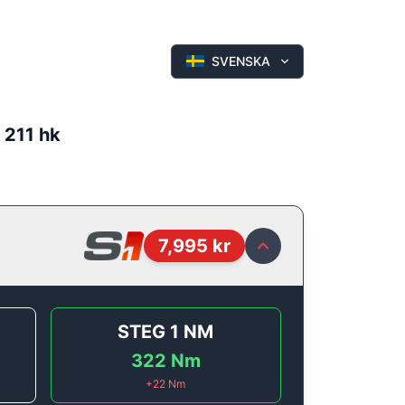
SVENSKA
- 211 hk
7,995
kr
STEG 1
NM
322
Nm
+
22
Nm