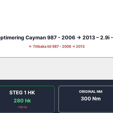
ptimering
Cayman
987 - 2006 -> 2013
–
2.9i 
←
Tillbaka till
987 - 2006 -> 2013
ORIGINAL NM
STEG 1
HK
300
Nm
280
hk
+
69
hk