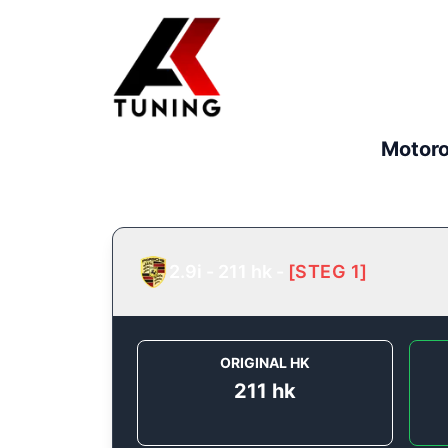
Motoro
2.9i - 211 hk
-
[
STEG 1
]
ORIGINAL HK
211
hk