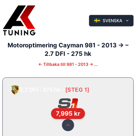
SVENSKA
Motoroptimering
Cayman
981 - 2013 ->
–
2.7 DFI - 275 hk
←
Tillbaka till
981 - 2013 -> ...
2.7 DFI - 275 hk
-
[
STEG 1
]
7,995
kr