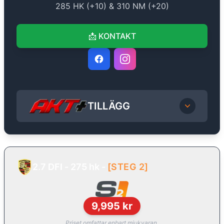
285
HK (+
10
) &
310
NM (+
20
)
📩
KONTAKT
TILLÄGG
2.7 DFI - 275 hk
-
[
STEG 2
]
9,995
kr
Priset omfattar enbart mjukvaran.