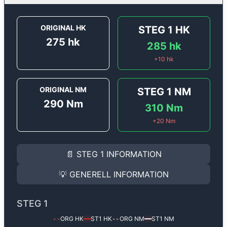
ORIGINAL HK
STEG 1
HK
275
hk
285
hk
+
10
hk
ORIGINAL NM
STEG 1
NM
290
Nm
310
Nm
+
20
Nm
STEG 1
INFORMATION
📄
STEG 1
INFORMATION
Steg 1
motoroptimering för
Porsche Cayman 2.7 DFI -
Effekten ökar från
275 hk
till
285 hk
och vridmomente
💡
GENERELL INFORMATION
(+10 hk & +20 Nm).
GENERELL INFORMATION
✅ All mjukvara är skräddarsydd för din bil
STEG 1
Ger mer effekt, högre vridmoment, lägre bränsleförbru
✅ Felsökning inann samt efter optimering
ORG HK
ST1
HK
ORG NM
ST1
NM
--
━━
--
━━
Med vår
Steg 1
mjukvara justerar vi ett antal parametr