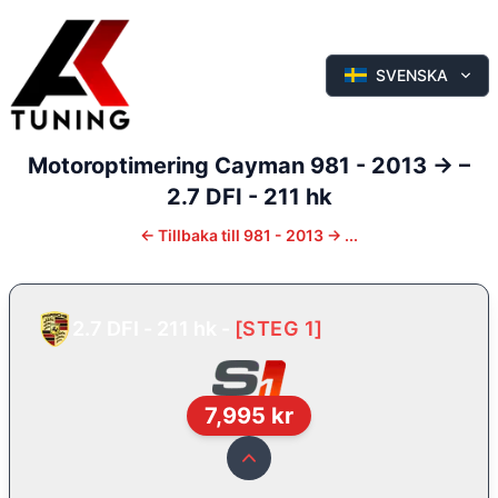
SVENSKA
Motoroptimering
Cayman
981 - 2013 ->
–
2.7 DFI - 211 hk
←
Tillbaka till
981 - 2013 -> ...
2.7 DFI - 211 hk
-
[
STEG 1
]
7,995
kr