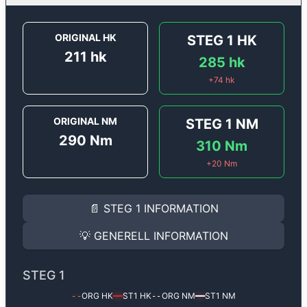
ORIGINAL HK
STEG 1
HK
211
hk
285
hk
+
74
hk
ORIGINAL NM
STEG 1
NM
290
Nm
310
Nm
+
20
Nm
STEG 1
INFORMATION
📄
STEG 1
INFORMATION
Steg 1
motoroptimering för
Porsche Cayman 2.7 DFI - 
Effekten ökar från
211 hk
till
285 hk
och vridmomentet
💡
GENERELL INFORMATION
(+74 hk & +20 Nm).
GENERELL INFORMATION
✅ All mjukvara är skräddarsydd för din bil
STEG 1
Ger mer effekt, högre vridmoment, lägre bränsleförbru
✅ Felsökning inann samt efter optimering
ORG HK
ST1
HK
ORG NM
ST1
NM
--
━━
--
━━
Med vår
Steg 1
mjukvara justerar vi ett antal parametr