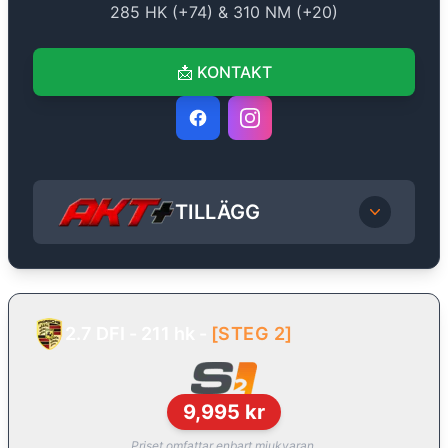
285
HK (+
74
) &
310
NM (+
20
)
📩
KONTAKT
TILLÄGG
2.7 DFI - 211 hk
-
[
STEG 2
]
9,995
kr
Priset omfattar enbart mjukvaran.