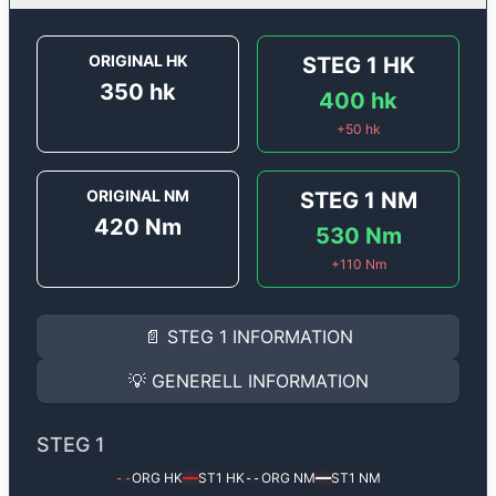
ORIGINAL HK
STEG 1
HK
350
hk
400
hk
+
50
hk
ORIGINAL NM
STEG 1
NM
420
Nm
530
Nm
+
110
Nm
STEG 1
INFORMATION
📄
STEG 1
INFORMATION
Steg 1
motoroptimering för
Porsche Cayman S - 2.5T 
Effekten ökar från
350 hk
till
400 hk
och vridmomente
💡
GENERELL INFORMATION
(+50 hk & +110 Nm).
GENERELL INFORMATION
✅ All mjukvara är skräddarsydd för din bil
STEG 1
Ger mer effekt, högre vridmoment, lägre bränsleförbru
✅ Felsökning inann samt efter optimering
ORG HK
ST1
HK
ORG NM
ST1
NM
--
━━
--
━━
Med vår
Steg 1
mjukvara justerar vi ett antal parametr