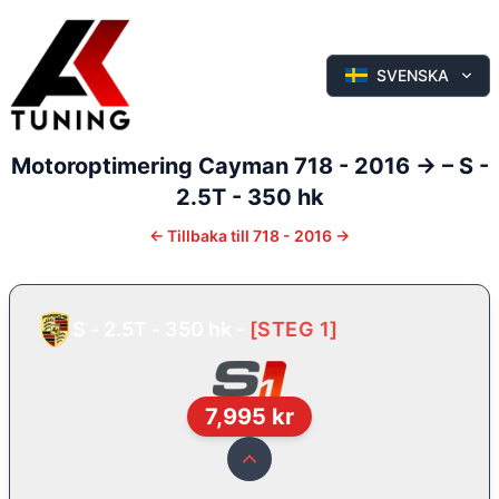
SVENSKA
Motoroptimering
Cayman
718 - 2016 ->
–
S -
2.5T - 350 hk
←
Tillbaka till
718 - 2016 ->
S - 2.5T - 350 hk
-
[
STEG 1
]
7,995
kr