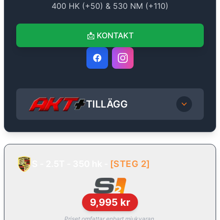
400
HK (+
50
) &
530
NM (+
110
)
📩
KONTAKT
TILLÄGG
S - 2.5T - 350 hk
-
[
STEG 2
]
9,995
kr
Priset omfattar enbart mjukvaran.