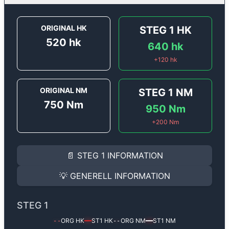
ORIGINAL HK
STEG 1
HK
520
hk
640
hk
+
120
hk
ORIGINAL NM
STEG 1
NM
750
Nm
950
Nm
+
200
Nm
STEG 1
INFORMATION
📄
STEG 1
INFORMATION
Steg 1
motoroptimering för
Porsche Cayenne 4.8 DFI 
Effekten ökar från
520 hk
till
640 hk
och vridmomente
💡
GENERELL INFORMATION
(+120 hk & +200 Nm).
GENERELL INFORMATION
✅ All mjukvara är skräddarsydd för din bil
STEG 1
Ger mer effekt, högre vridmoment, lägre bränsleförbru
✅ Felsökning inann samt efter optimering
ORG HK
ST1
HK
ORG NM
ST1
NM
--
━━
--
━━
Med vår
Steg 1
mjukvara justerar vi ett antal parametr