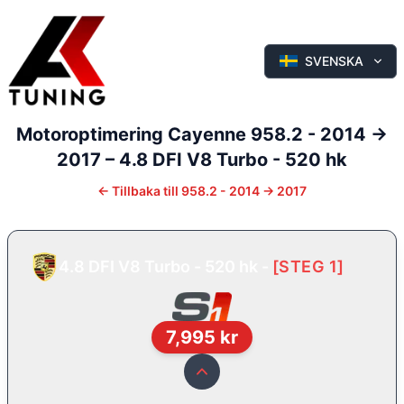
SVENSKA
Motoroptimering
Cayenne
958.2 - 2014 ->
2017
–
4.8 DFI V8 Turbo - 520 hk
←
Tillbaka till
958.2 - 2014 -> 2017
4.8 DFI V8 Turbo - 520 hk
-
[
STEG 1
]
7,995
kr