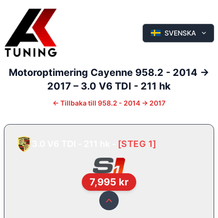
SVENSKA
Motoroptimering
Cayenne
958.2 - 2014 ->
2017
–
3.0 V6 TDI - 211 hk
←
Tillbaka till
958.2 - 2014 -> 2017
3.0 V6 TDI - 211 hk
-
[
STEG 1
]
7,995
kr