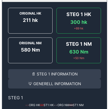
ORIGINAL HK
STEG 1
HK
211
hk
300
hk
+
89
hk
ORIGINAL NM
STEG 1
NM
580
Nm
630
Nm
+
50
Nm
STEG 1
INFORMATION
📄
STEG 1
INFORMATION
Steg 1
motoroptimering för
Porsche Cayenne 3.0 V6 T
Effekten ökar från
211 hk
till
300 hk
och vridmomente
💡
GENERELL INFORMATION
(+89 hk & +50 Nm).
GENERELL INFORMATION
✅ All mjukvara är skräddarsydd för din bil
STEG 1
Ger mer effekt, högre vridmoment, lägre bränsleförbru
✅ Felsökning inann samt efter optimering
ORG HK
ST1
HK
ORG NM
ST1
NM
--
━━
--
━━
Med vår
Steg 1
mjukvara justerar vi ett antal parametr