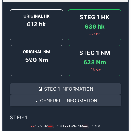
ORIGINAL HK
STEG 1
HK
612
hk
639
hk
+
27
hk
ORIGINAL NM
STEG 1
NM
590
Nm
628
Nm
+
38
Nm
STEG 1
INFORMATION
📄
STEG 1
INFORMATION
Steg 1
motoroptimering för
Porsche Carrera GT 5.7i V
Effekten ökar från
612 hk
till
639 hk
och vridmomente
💡
GENERELL INFORMATION
(+27 hk & +38 Nm).
GENERELL INFORMATION
✅ All mjukvara är skräddarsydd för din bil
STEG 1
Ger mer effekt, högre vridmoment, lägre bränsleförbru
✅ Felsökning inann samt efter optimering
ORG HK
ST1
HK
ORG NM
ST1
NM
--
━━
--
━━
Med vår
Steg 1
mjukvara justerar vi ett antal parametr