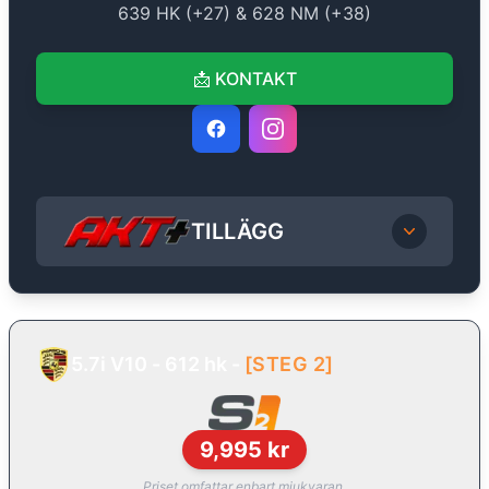
639
HK (+
27
) &
628
NM (+
38
)
📩
KONTAKT
TILLÄGG
5.7i V10 - 612 hk
-
[
STEG 2
]
9,995
kr
Priset omfattar enbart mjukvaran.