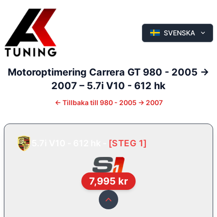
SVENSKA
Motoroptimering
Carrera GT
980 - 2005 ->
2007
–
5.7i V10 - 612 hk
←
Tillbaka till
980 - 2005 -> 2007
5.7i V10 - 612 hk
-
[
STEG 1
]
7,995
kr