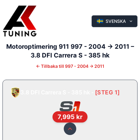
SVENSKA
Motoroptimering
911
997 - 2004 -> 2011
–
3.8 DFI Carrera S - 385 hk
←
Tillbaka till
997 - 2004 -> 2011
3.8 DFI Carrera S - 385 hk
-
[
STEG 1
]
7,995
kr