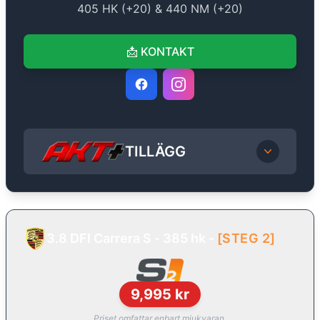
405
HK (+
20
) &
440
NM (+
20
)
📩
KONTAKT
TILLÄGG
3.8 DFI Carrera S - 385 hk
-
[
STEG 2
]
9,995
kr
Priset omfattar enbart mjukvaran.