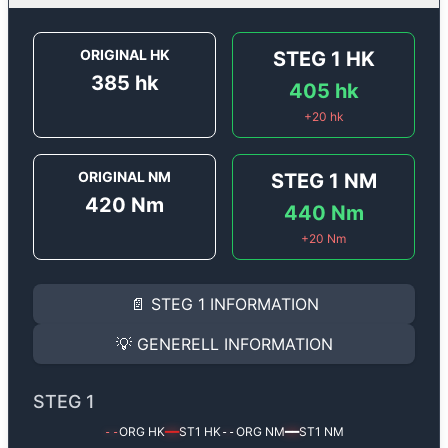
ORIGINAL HK
STEG 1
HK
385
hk
405
hk
+
20
hk
ORIGINAL NM
STEG 1
NM
420
Nm
440
Nm
+
20
Nm
STEG 1
INFORMATION
📄
STEG 1
INFORMATION
Steg 1
motoroptimering för
Porsche 911 3.8 DFI Carre
Effekten ökar från
385 hk
till
405 hk
och vridmomente
💡
GENERELL INFORMATION
(+20 hk & +20 Nm).
GENERELL INFORMATION
✅ All mjukvara är skräddarsydd för din bil
STEG 1
Ger mer effekt, högre vridmoment, lägre bränsleförbru
✅ Felsökning inann samt efter optimering
ORG HK
ST1
HK
ORG NM
ST1
NM
--
━━
--
━━
Med vår
Steg 1
mjukvara justerar vi ett antal parametr