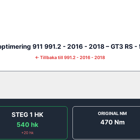
optimering
911
991.2 - 2016 - 2018
–
GT3 RS -
←
Tillbaka till
991.2 - 2016 - 2018
ORIGINAL NM
STEG 1
HK
470
Nm
540
hk
+
20
hk