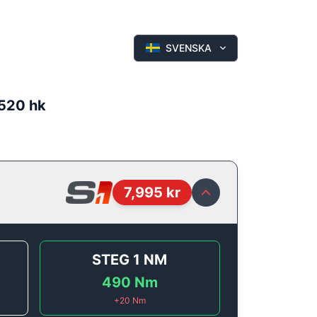
SVENSKA
 520 hk
7,995
kr
STEG 1
NM
490
Nm
+
20
Nm