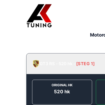
Motor
GT3 RS - 520 hk
-
[
STEG 1
]
ORIGINAL HK
520
hk