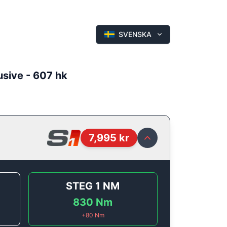
SVENSKA
usive - 607 hk
7,995
kr
STEG 1
NM
830
Nm
+
80
Nm