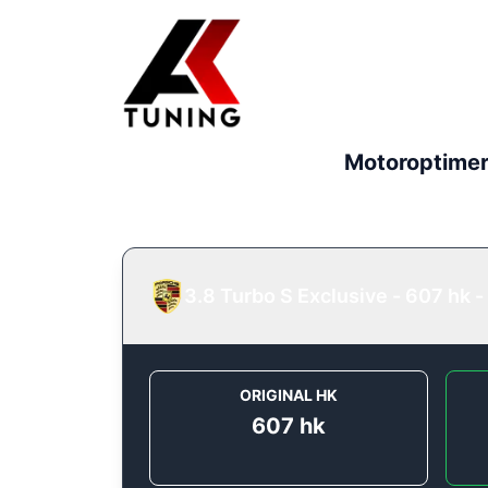
Motoroptimer
3.8 Turbo S Exclusive - 607 hk
-
ORIGINAL HK
607
hk