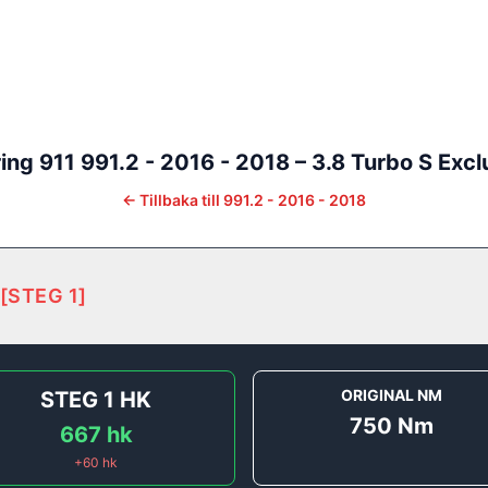
ing
911
991.2 - 2016 - 2018
–
3.8 Turbo S Excl
←
Tillbaka till
991.2 - 2016 - 2018
[
STEG 1
]
ORIGINAL NM
STEG 1
HK
750
Nm
667
hk
+
60
hk