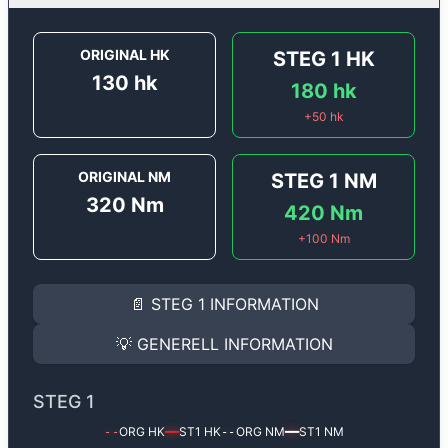
ORIGINAL HK
STEG 1
HK
130
hk
180
hk
+
50
hk
ORIGINAL NM
STEG 1
NM
320
Nm
420
Nm
+
100
Nm
STEG 1
INFORMATION
📄
STEG 1
INFORMATION
Steg 1
motoroptimering för
Peugeot Boxer 2.2 HDi - 1
Effekten ökar från
130 hk
till
180 hk
och vridmomente
💡
GENERELL INFORMATION
(+50 hk & +100 Nm).
GENERELL INFORMATION
✅ All mjukvara är skräddarsydd för din bil
STEG 1
Ger mer effekt, högre vridmoment, lägre bränsleförbru
✅ Felsökning inann samt efter optimering
ORG HK
ST1
HK
ORG NM
ST1
NM
--
━━
--
━━
Med vår
Steg 1
mjukvara justerar vi ett antal parametr