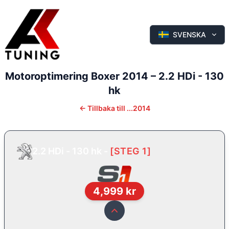
SVENSKA
Motoroptimering
Boxer
2014
–
2.2 HDi - 130
hk
←
Tillbaka till
...2014
2.2 HDi - 130 hk
-
[
STEG 1
]
4,999
kr