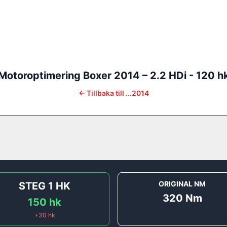
Motoroptimering
Boxer
2014
–
2.2 HDi - 120 h
←
Tillbaka till
...2014
ORIGINAL NM
STEG 1
HK
320
Nm
150
hk
+
30
hk