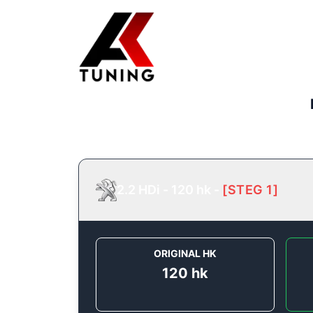
2.2 HDi - 120 hk
-
[
STEG 1
]
ORIGINAL HK
120
hk