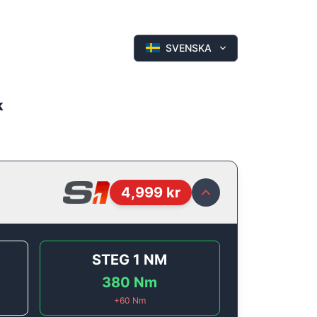
SVENSKA
k
4,999
kr
STEG 1
NM
380
Nm
+
60
Nm