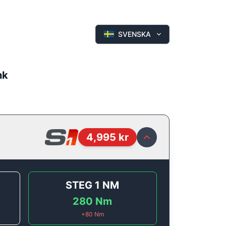
SVENSKA
hk
4,995
kr
STEG 1
NM
280
Nm
+
80
Nm