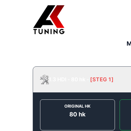
M
1.3 HDI - 80 hk
-
[
STEG 1
]
ORIGINAL HK
80
hk