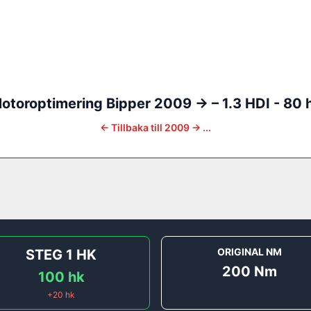
otoroptimering
Bipper
2009 ->
–
1.3 HDI - 80 
←
Tillbaka till
2009 -> ...
ORIGINAL NM
STEG 1
HK
200
Nm
100
hk
+
20
hk