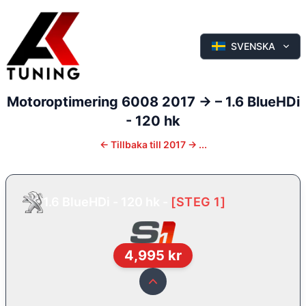
SVENSKA
Motoroptimering
6008
2017 ->
–
1.6 BlueHDi
- 120 hk
←
Tillbaka till
2017 -> ...
1.6 BlueHDi - 120 hk
-
[
STEG 1
]
4,995
kr