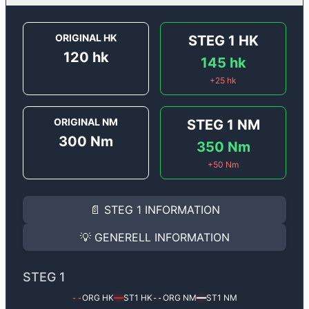
ORIGINAL HK
STEG 1
HK
120
hk
145
hk
+
25
hk
ORIGINAL NM
STEG 1
NM
300
Nm
350
Nm
+
50
Nm
STEG 1
INFORMATION
📄
STEG 1
INFORMATION
Steg 1
motoroptimering för
Peugeot 6008 1.6 BlueHDi
Effekten ökar från
120 hk
till
145 hk
och vridmomentet
💡
GENERELL INFORMATION
(+25 hk & +50 Nm).
GENERELL INFORMATION
✅ All mjukvara är skräddarsydd för din bil
STEG 1
Ger mer effekt, högre vridmoment, lägre bränsleförbru
✅ Felsökning inann samt efter optimering
ORG HK
ST1
HK
ORG NM
ST1
NM
--
━━
--
━━
Med vår
Steg 1
mjukvara justerar vi ett antal parametr