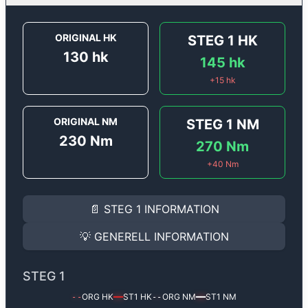
ORIGINAL HK
STEG 1
HK
130
hk
145
hk
+
15
hk
ORIGINAL NM
STEG 1
NM
230
Nm
270
Nm
+
40
Nm
STEG 1
INFORMATION
📄
STEG 1
INFORMATION
Steg 1
motoroptimering för
Peugeot 6008 1.2T PureTe
Effekten ökar från
130 hk
till
145 hk
och vridmomente
💡
GENERELL INFORMATION
(+15 hk & +40 Nm).
GENERELL INFORMATION
✅ All mjukvara är skräddarsydd för din bil
STEG 1
Ger mer effekt, högre vridmoment, lägre bränsleförbru
✅ Felsökning inann samt efter optimering
ORG HK
ST1
HK
ORG NM
ST1
NM
--
━━
--
━━
Med vår
Steg 1
mjukvara justerar vi ett antal parametr