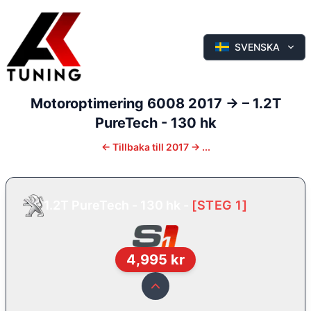
SVENSKA
Motoroptimering
6008
2017 ->
–
1.2T
PureTech - 130 hk
←
Tillbaka till
2017 -> ...
1.2T PureTech - 130 hk
-
[
STEG 1
]
4,995
kr