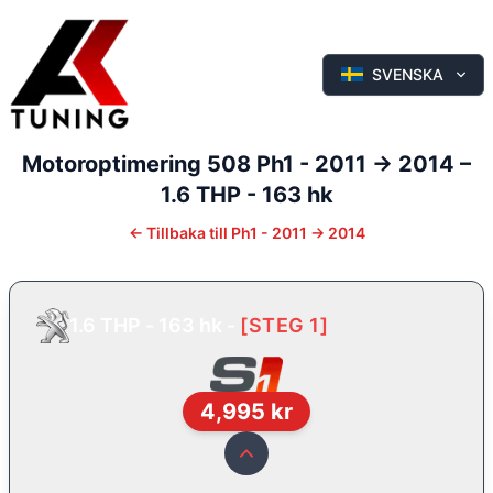
SVENSKA
Motoroptimering
508
Ph1 - 2011 -> 2014
–
1.6 THP - 163 hk
←
Tillbaka till
Ph1 - 2011 -> 2014
1.6 THP - 163 hk
-
[
STEG 1
]
4,995
kr