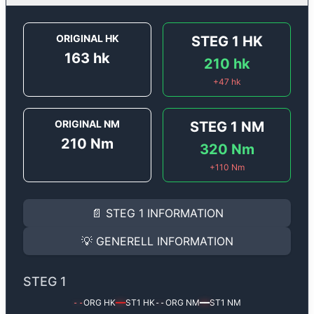
ORIGINAL HK
STEG 1
HK
163
hk
210
hk
+
47
hk
ORIGINAL NM
STEG 1
NM
210
Nm
320
Nm
+
110
Nm
STEG 1
INFORMATION
📄
STEG 1
INFORMATION
Steg 1
motoroptimering för
Peugeot 508 1.6 THP - 16
Effekten ökar från
163 hk
till
210 hk
och vridmomente
💡
GENERELL INFORMATION
(+47 hk & +110 Nm).
GENERELL INFORMATION
✅ All mjukvara är skräddarsydd för din bil
STEG 1
Ger mer effekt, högre vridmoment, lägre bränsleförbru
✅ Felsökning inann samt efter optimering
ORG HK
ST1
HK
ORG NM
ST1
NM
--
━━
--
━━
Med vår
Steg 1
mjukvara justerar vi ett antal parametr