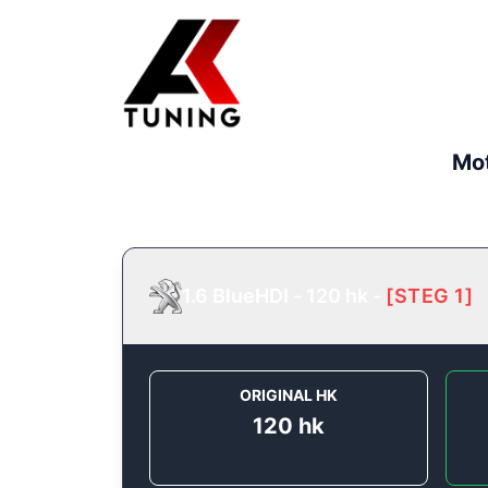
Mot
1.6 BlueHDI - 120 hk
-
[
STEG 1
]
ORIGINAL HK
120
hk