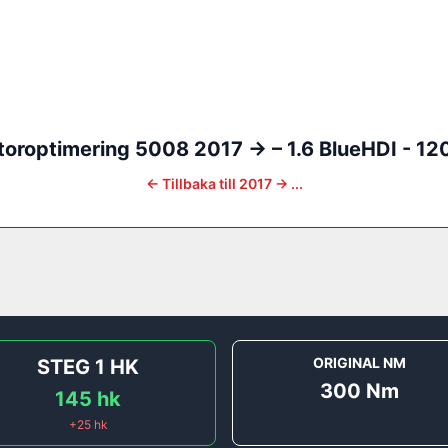
oroptimering
5008
2017 ->
–
1.6 BlueHDI - 12
←
Tillbaka till
2017 -> ...
ORIGINAL NM
STEG 1
HK
300
Nm
145
hk
+
25
hk