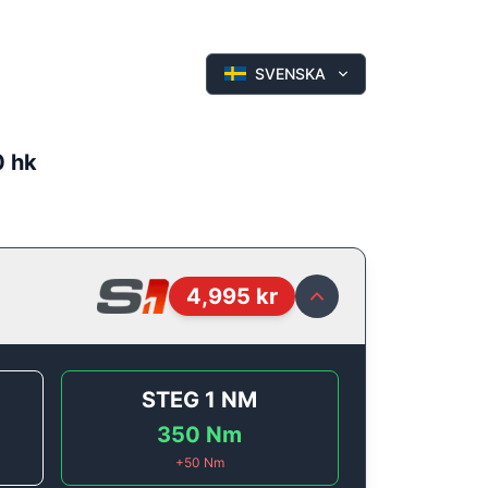
SVENSKA
0 hk
4,995
kr
STEG 1
NM
350
Nm
+
50
Nm