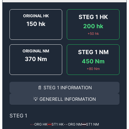
ORIGINAL HK
STEG 1
HK
150
hk
200
hk
+
50
hk
ORIGINAL NM
STEG 1
NM
370
Nm
450
Nm
+
80
Nm
STEG 1
INFORMATION
📄
STEG 1
INFORMATION
Steg 1
motoroptimering för
Peugeot 308 2.0 BlueHDi 
Effekten ökar från
150 hk
till
200 hk
och vridmomente
💡
GENERELL INFORMATION
(+50 hk & +80 Nm).
GENERELL INFORMATION
✅ All mjukvara är skräddarsydd för din bil
STEG 1
Ger mer effekt, högre vridmoment, lägre bränsleförbru
✅ Felsökning inann samt efter optimering
ORG HK
ST1
HK
ORG NM
ST1
NM
--
━━
--
━━
Med vår
Steg 1
mjukvara justerar vi ett antal parametr