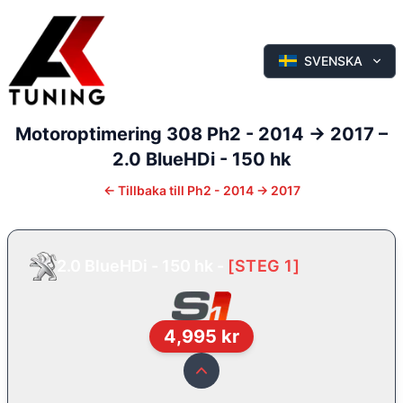
SVENSKA
Motoroptimering
308
Ph2 - 2014 -> 2017
–
2.0 BlueHDi - 150 hk
←
Tillbaka till
Ph2 - 2014 -> 2017
2.0 BlueHDi - 150 hk
-
[
STEG 1
]
4,995
kr