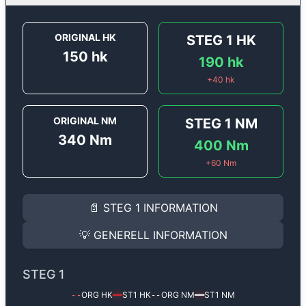
ORIGINAL HK
STEG 1
HK
150
hk
190
hk
+
40
hk
ORIGINAL NM
STEG 1
NM
340
Nm
400
Nm
+
60
Nm
STEG 1
INFORMATION
📄
STEG 1
INFORMATION
Steg 1
motoroptimering för
Peugeot 308 2.0 HDi - 15
Effekten ökar från
150 hk
till
190 hk
och vridmomente
💡
GENERELL INFORMATION
(+40 hk & +60 Nm).
GENERELL INFORMATION
✅ All mjukvara är skräddarsydd för din bil
STEG 1
Ger mer effekt, högre vridmoment, lägre bränsleförbru
✅ Felsökning inann samt efter optimering
ORG HK
ST1
HK
ORG NM
ST1
NM
--
━━
--
━━
Med vår
Steg 1
mjukvara justerar vi ett antal parametr