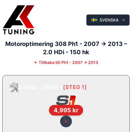
SVENSKA
Motoroptimering
308
Ph1 - 2007 -> 2013
–
2.0 HDi - 150 hk
←
Tillbaka till
Ph1 - 2007 -> 2013
2.0 HDi - 150 hk
-
[
STEG 1
]
4,995
kr