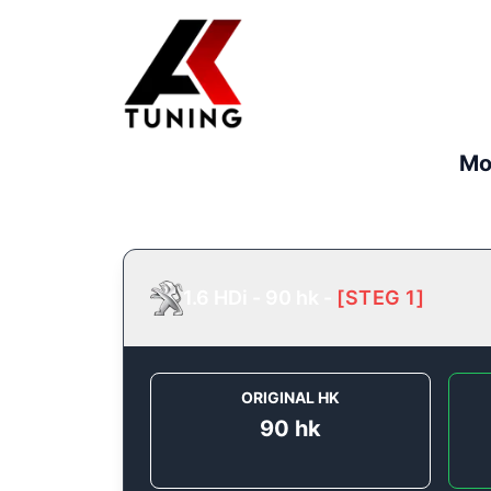
Mo
1.6 HDi - 90 hk
-
[
STEG 1
]
ORIGINAL HK
90
hk