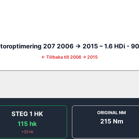
toroptimering
207
2006 -> 2015
–
1.6 HDi - 9
←
Tillbaka till
2006 -> 2015
ORIGINAL NM
STEG 1
HK
215
Nm
115
hk
+
25
hk