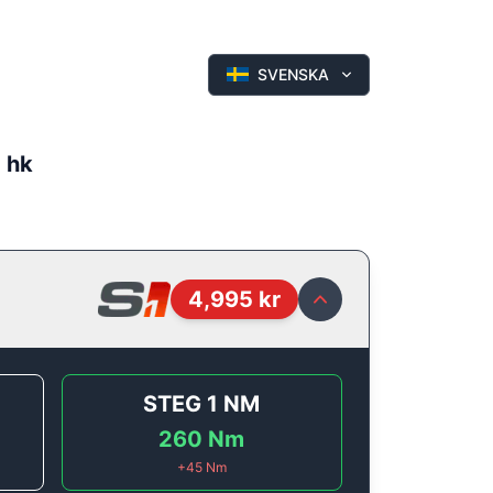
SVENSKA
0 hk
4,995
kr
STEG 1
NM
260
Nm
+
45
Nm