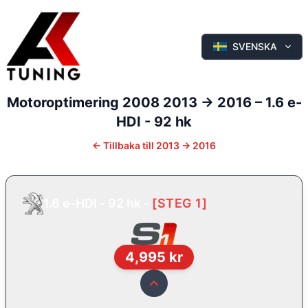
SVENSKA
Motoroptimering
2008
2013 -> 2016
–
1.6 e-
HDI - 92 hk
←
Tillbaka till
2013 -> 2016
1.6 e-HDI - 92 hk
-
[
STEG 1
]
4,995
kr