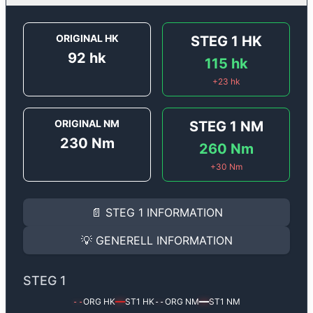
ORIGINAL HK
STEG 1
HK
92
hk
115
hk
+
23
hk
ORIGINAL NM
STEG 1
NM
230
Nm
260
Nm
+
30
Nm
STEG 1
INFORMATION
📄
STEG 1
INFORMATION
Steg 1
motoroptimering för
Peugeot 2008 1.6 e-HDI -
Effekten ökar från
92 hk
till
115 hk
och vridmomentet 
💡
GENERELL INFORMATION
(+23 hk & +30 Nm).
GENERELL INFORMATION
✅ All mjukvara är skräddarsydd för din bil
STEG 1
Ger mer effekt, högre vridmoment, lägre bränsleförbru
✅ Felsökning inann samt efter optimering
ORG HK
ST1
HK
ORG NM
ST1
NM
--
━━
--
━━
Med vår
Steg 1
mjukvara justerar vi ett antal parametr