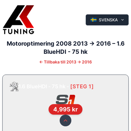
SVENSKA
Motoroptimering
2008
2013 -> 2016
–
1.6
BlueHDI - 75 hk
←
Tillbaka till
2013 -> 2016
1.6 BlueHDI - 75 hk
-
[
STEG 1
]
4,995
kr