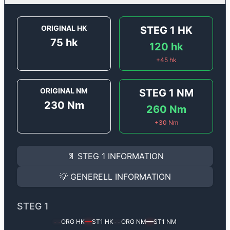
ORIGINAL HK
STEG 1
HK
75
hk
120
hk
+
45
hk
ORIGINAL NM
STEG 1
NM
230
Nm
260
Nm
+
30
Nm
STEG 1
INFORMATION
📄
STEG 1
INFORMATION
Steg 1
motoroptimering för
Peugeot 2008 1.6 BlueHDI
Effekten ökar från
75 hk
till
120 hk
och vridmomentet 
💡
GENERELL INFORMATION
(+45 hk & +30 Nm).
GENERELL INFORMATION
✅ All mjukvara är skräddarsydd för din bil
STEG 1
Ger mer effekt, högre vridmoment, lägre bränsleförbru
✅ Felsökning inann samt efter optimering
ORG HK
ST1
HK
ORG NM
ST1
NM
--
━━
--
━━
Med vår
Steg 1
mjukvara justerar vi ett antal parametr