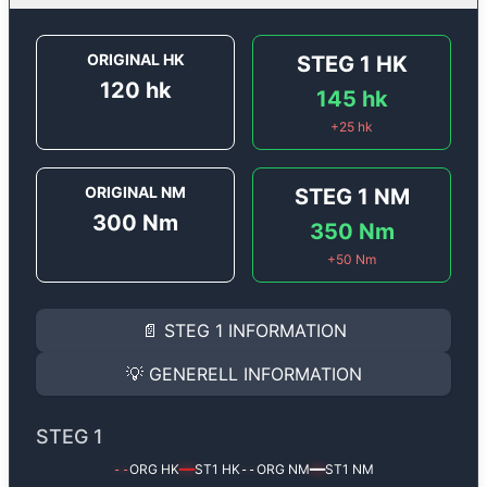
ORIGINAL HK
STEG 1
HK
120
hk
145
hk
+
25
hk
ORIGINAL NM
STEG 1
NM
300
Nm
350
Nm
+
50
Nm
STEG 1
INFORMATION
📄
STEG 1
INFORMATION
Steg 1
motoroptimering för
Peugeot 2008 1.6 BlueHDi
Effekten ökar från
120 hk
till
145 hk
och vridmomentet
💡
GENERELL INFORMATION
(+25 hk & +50 Nm).
GENERELL INFORMATION
✅ All mjukvara är skräddarsydd för din bil
STEG 1
Ger mer effekt, högre vridmoment, lägre bränsleförbru
✅ Felsökning inann samt efter optimering
ORG HK
ST1
HK
ORG NM
ST1
NM
--
━━
--
━━
Med vår
Steg 1
mjukvara justerar vi ett antal parametr