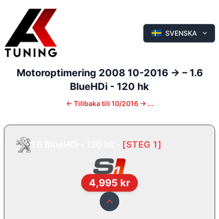
SVENSKA
Motoroptimering
2008
10-2016 ->
–
1.6
BlueHDi - 120 hk
←
Tillbaka till
10/2016 -> ...
1.6 BlueHDi - 120 hk
-
[
STEG 1
]
4,995
kr