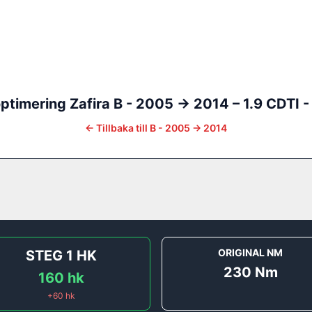
ptimering
Zafira
B - 2005 -> 2014
–
1.9 CDTI -
←
Tillbaka till
B - 2005 -> 2014
ORIGINAL NM
STEG 1
HK
230
Nm
160
hk
+
60
hk