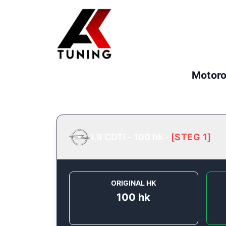
Motoro
1.9 CDTI - 100 hk
-
[
STEG 1
]
ORIGINAL HK
100
hk