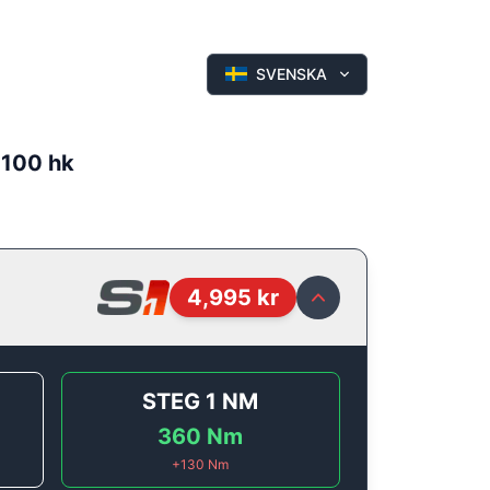
SVENSKA
 100 hk
4,995
kr
STEG 1
NM
360
Nm
+
130
Nm