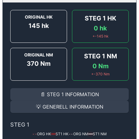
ORIGINAL HK
STEG 1
HK
145
hk
0
hk
+
-145
hk
ORIGINAL NM
STEG 1
NM
370
Nm
0
Nm
+
-370
Nm
STEG 1
INFORMATION
📄
STEG 1
INFORMATION
Steg 1
motoroptimering för
Opel Vivaro 2.0 D (2021 -> 
Effekten ökar från
145 hk
till
0 hk
och vridmomentet f
💡
GENERELL INFORMATION
(+? hk & +? Nm).
GENERELL INFORMATION
✅ All mjukvara är skräddarsydd för din bil
STEG 1
Ger mer effekt, högre vridmoment, lägre bränsleförbru
✅ Felsökning inann samt efter optimering
ORG HK
ST1
HK
ORG NM
ST1
NM
--
━━
--
━━
Med vår
Steg 1
mjukvara justerar vi ett antal parametr