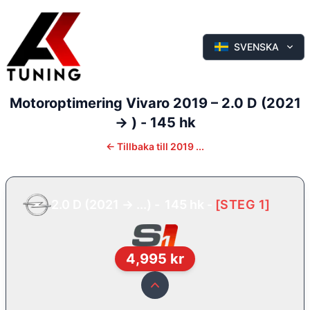
SVENSKA
Motoroptimering
Vivaro
2019
–
2.0 D (2021
-> ) - 145 hk
←
Tillbaka till
2019 ...
2.0 D (2021 -> ...) - 145 hk
-
[
STEG 1
]
4,995
kr