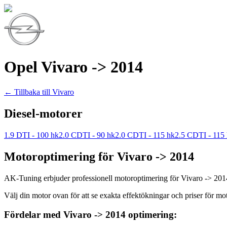
Opel
Vivaro
-> 2014
← Tillbaka till
Vivaro
Diesel-motorer
1.9 DTI - 100 hk
2.0 CDTI - 90 hk
2.0 CDTI - 115 hk
2.5 CDTI - 115
Motoroptimering för
Vivaro
-> 2014
AK-Tuning erbjuder professionell motoroptimering för
Vivaro
-> 201
Välj din motor ovan för att se exakta effektökningar och priser för mo
Fördelar med
Vivaro
-> 2014
optimering: