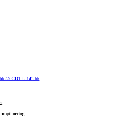
 hk
2.5 CDTI - 145 hk
4
.
toroptimering.