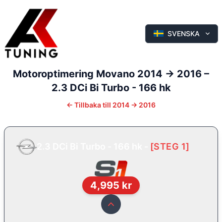
SVENSKA
Motoroptimering
Movano
2014 -> 2016
–
2.3 DCi Bi Turbo - 166 hk
←
Tillbaka till
2014 -> 2016
2.3 DCi Bi Turbo - 166 hk
-
[
STEG 1
]
4,995
kr