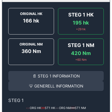
ORIGINAL HK
STEG 1
HK
166
hk
195
hk
+
29
hk
ORIGINAL NM
STEG 1
NM
360
Nm
420
Nm
+
60
Nm
STEG 1
INFORMATION
📄
STEG 1
INFORMATION
Steg 1
motoroptimering för
Opel Movano 2.3 DCi Bi Tu
Effekten ökar från
166 hk
till
195 hk
och vridmomente
💡
GENERELL INFORMATION
(+29 hk & +60 Nm).
GENERELL INFORMATION
✅ All mjukvara är skräddarsydd för din bil
STEG 1
Ger mer effekt, högre vridmoment, lägre bränsleförbru
✅ Felsökning inann samt efter optimering
ORG HK
ST1
HK
ORG NM
ST1
NM
--
━━
--
━━
Med vår
Steg 1
mjukvara justerar vi ett antal parametr