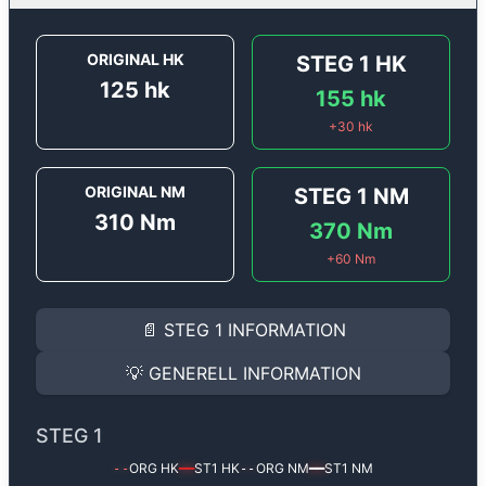
ORIGINAL HK
STEG 1
HK
125
hk
155
hk
+
30
hk
ORIGINAL NM
STEG 1
NM
310
Nm
370
Nm
+
60
Nm
STEG 1
INFORMATION
📄
STEG 1
INFORMATION
Steg 1
motoroptimering för
Opel Movano 2.3 DCi - 12
Effekten ökar från
125 hk
till
155 hk
och vridmomentet
💡
GENERELL INFORMATION
(+30 hk & +60 Nm).
GENERELL INFORMATION
✅ All mjukvara är skräddarsydd för din bil
STEG 1
Ger mer effekt, högre vridmoment, lägre bränsleförbru
✅ Felsökning inann samt efter optimering
ORG HK
ST1
HK
ORG NM
ST1
NM
--
━━
--
━━
Med vår
Steg 1
mjukvara justerar vi ett antal parametr