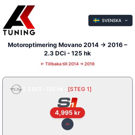
SVENSKA
Motoroptimering
Movano
2014 -> 2016
–
2.3 DCi - 125 hk
←
Tillbaka till
2014 -> 2016
2.3 DCi - 125 hk
-
[
STEG 1
]
4,995
kr