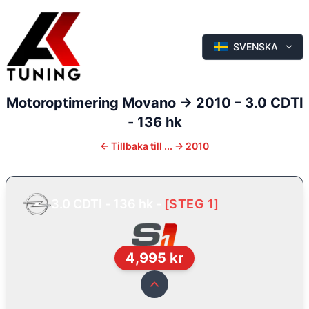
SVENSKA
Motoroptimering
Movano
-> 2010
–
3.0 CDTI
- 136 hk
←
Tillbaka till
... -> 2010
3.0 CDTI - 136 hk
-
[
STEG 1
]
4,995
kr