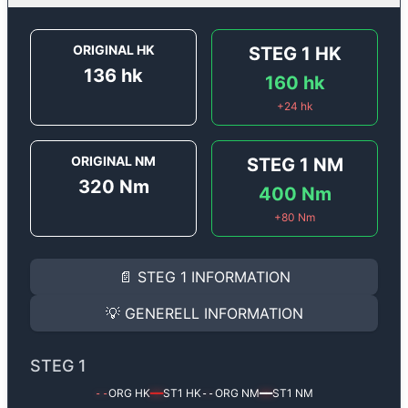
ORIGINAL HK
STEG 1
HK
136
hk
160
hk
+
24
hk
ORIGINAL NM
STEG 1
NM
320
Nm
400
Nm
+
80
Nm
STEG 1
INFORMATION
📄
STEG 1
INFORMATION
Steg 1
motoroptimering för
Opel Movano 3.0 CDTI - 1
Effekten ökar från
136 hk
till
160 hk
och vridmomente
💡
GENERELL INFORMATION
(+24 hk & +80 Nm).
GENERELL INFORMATION
✅ All mjukvara är skräddarsydd för din bil
STEG 1
Ger mer effekt, högre vridmoment, lägre bränsleförbru
✅ Felsökning inann samt efter optimering
ORG HK
ST1
HK
ORG NM
ST1
NM
--
━━
--
━━
Med vår
Steg 1
mjukvara justerar vi ett antal parametr