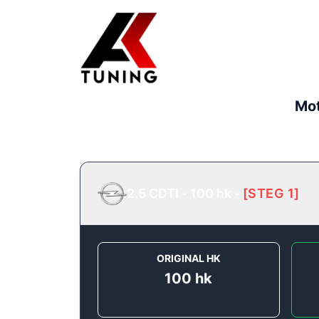
Mot
2.5 CDTI - 100 hk
-
[
STEG 1
]
ORIGINAL HK
100
hk