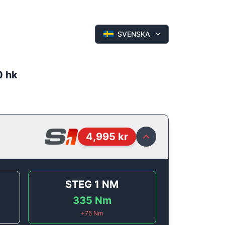
SVENSKA
0 hk
4,995
kr
STEG 1
NM
335
Nm
+
75
Nm