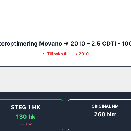
oroptimering
Movano
-> 2010
–
2.5 CDTI - 10
←
Tillbaka till
... -> 2010
ORIGINAL NM
STEG 1
HK
260
Nm
130
hk
+
30
hk