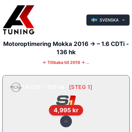
SVENSKA
Motoroptimering
Mokka
2016 ->
–
1.6 CDTi -
136 hk
←
Tillbaka till
2016 -> ...
1.6 CDTi - 136 hk
-
[
STEG 1
]
4,995
kr