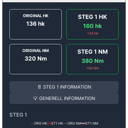
ORIGINAL HK
STEG 1
HK
136
hk
160
hk
+
24
hk
ORIGINAL NM
STEG 1
NM
320
Nm
380
Nm
+
60
Nm
STEG 1
INFORMATION
📄
STEG 1
INFORMATION
Steg 1
motoroptimering för
Opel Mokka 1.6 CDTi - 136
Effekten ökar från
136 hk
till
160 hk
och vridmomente
💡
GENERELL INFORMATION
(+24 hk & +60 Nm).
GENERELL INFORMATION
✅ All mjukvara är skräddarsydd för din bil
STEG 1
Ger mer effekt, högre vridmoment, lägre bränsleförbru
✅ Felsökning inann samt efter optimering
ORG HK
ST1
HK
ORG NM
ST1
NM
--
━━
--
━━
Med vår
Steg 1
mjukvara justerar vi ett antal parametr